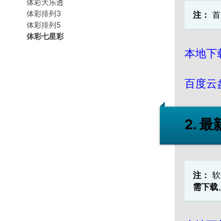
体彩大乐透
体彩排列3
注：
首
体彩排列5
体彩七星彩
本地下
百度云
2. 
注：
软
需下载