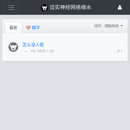
迈实神经网络缩水
排序：
回帖时间
最新
精华
怎么没人呢
←
lhb
2025-1-23
1