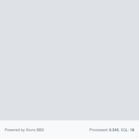
Powered by Xiuno BBS
Processed:
, SQL:
0.343
18